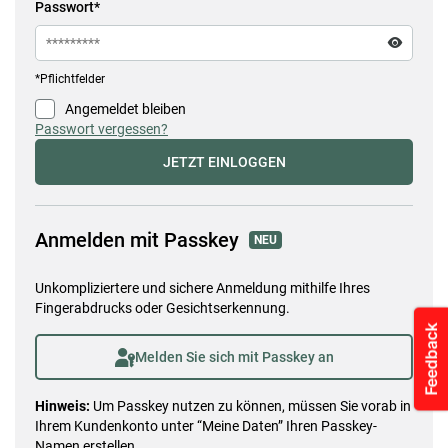
Passwort*
eyeFilled
*Pflichtfelder
Angemeldet bleiben
check
Passwort vergessen?
JETZT EINLOGGEN
Anmelden mit Passkey
NEU
Unkompliziertere und sichere Anmeldung mithilfe Ihres
Fingerabdrucks oder Gesichtserkennung.
userKey
Melden Sie sich mit Passkey an
Hinweis:
Um Passkey nutzen zu können, müssen Sie vorab in
Ihrem Kundenkonto unter “Meine Daten” Ihren Passkey-
Namen erstellen.