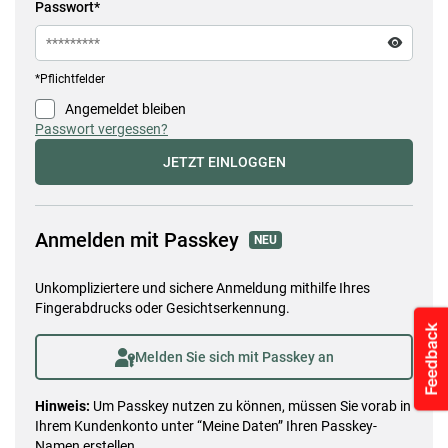
Passwort*
eyeFilled
*Pflichtfelder
Angemeldet bleiben
check
Passwort vergessen?
JETZT EINLOGGEN
Anmelden mit Passkey
NEU
Unkompliziertere und sichere Anmeldung mithilfe Ihres
Fingerabdrucks oder Gesichtserkennung.
userKey
Melden Sie sich mit Passkey an
Hinweis:
Um Passkey nutzen zu können, müssen Sie vorab in
Ihrem Kundenkonto unter “Meine Daten” Ihren Passkey-
Namen erstellen.